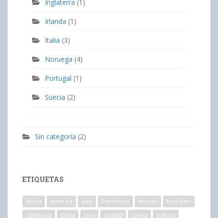
Inglaterra
(1)
Irlanda
(1)
Italia
(3)
Noruega
(4)
Portugal
(1)
Suecia
(2)
Sin categoría
(2)
ETIQUETAS
africa
america
asia
barcelona
brunch
budismo
camboya
china
cine
ciudad
corea
cultura