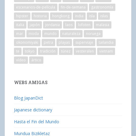
escenarios-de-película
fin-de-semana
gastronomía
hipster
historia
hongkong
india
isla
islas
italia
japón
jordania
laos
lofoten
malasia
mar
moda
mundo
naturaleza
noruega
okonomiyaki
petra
playas
superviaje
tailandia
te
tokyo
tradición
túnez
vesteralen
vietnam
vídeo
ártico
WEBS AMIGAS
Blog JapanDict
Japanese dictionary
Hasta el Fin del Mundo
Mundua Bizikletaz