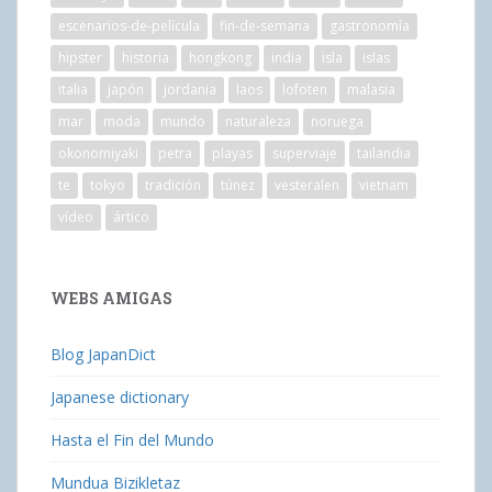
escenarios-de-película
fin-de-semana
gastronomía
hipster
historia
hongkong
india
isla
islas
italia
japón
jordania
laos
lofoten
malasia
mar
moda
mundo
naturaleza
noruega
okonomiyaki
petra
playas
superviaje
tailandia
te
tokyo
tradición
túnez
vesteralen
vietnam
vídeo
ártico
WEBS AMIGAS
Blog JapanDict
Japanese dictionary
Hasta el Fin del Mundo
Mundua Bizikletaz