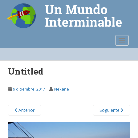
S
k
i
p
t
o
TOGGLE
m
a
i
n
Untitled
c
o
n
9 diciembre, 2017
Nekane
t
e
n
Anterior
Soguiente
t