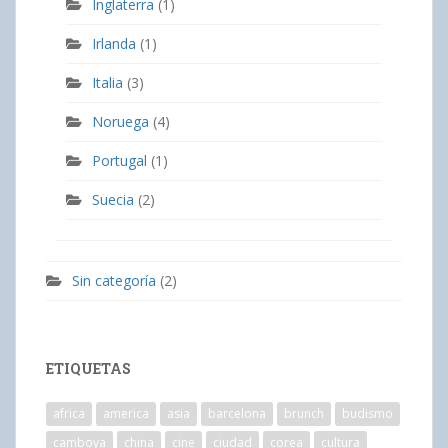
Inglaterra
(1)
Irlanda
(1)
Italia
(3)
Noruega
(4)
Portugal
(1)
Suecia
(2)
Sin categoría
(2)
ETIQUETAS
africa
america
asia
barcelona
brunch
budismo
camboya
china
cine
ciudad
corea
cultura