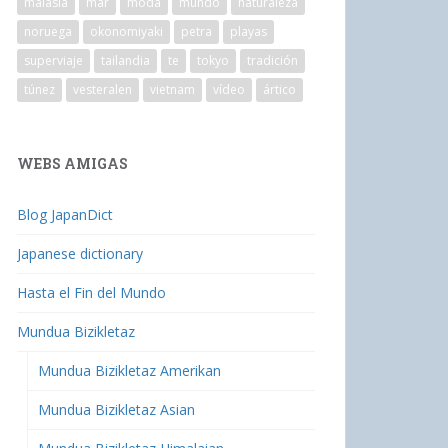
malasia
mar
moda
mundo
naturaleza
noruega
okonomiyaki
petra
playas
superviaje
tailandia
te
tokyo
tradición
túnez
vesteralen
vietnam
vídeo
ártico
WEBS AMIGAS
Blog JapanDict
Japanese dictionary
Hasta el Fin del Mundo
Mundua Bizikletaz
Mundua Bizikletaz Amerikan
Mundua Bizikletaz Asian