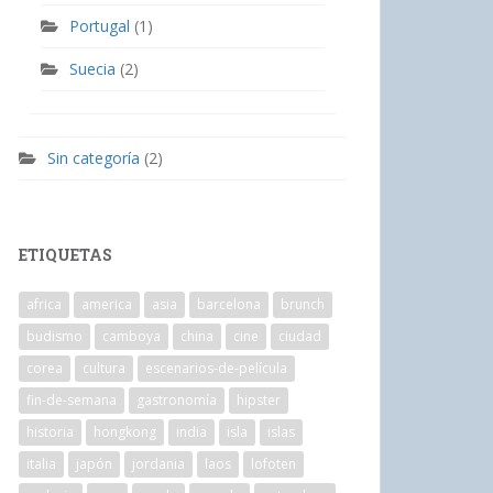
Portugal
(1)
Suecia
(2)
Sin categoría
(2)
ETIQUETAS
africa
america
asia
barcelona
brunch
budismo
camboya
china
cine
ciudad
corea
cultura
escenarios-de-película
fin-de-semana
gastronomía
hipster
historia
hongkong
india
isla
islas
italia
japón
jordania
laos
lofoten