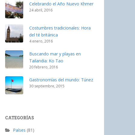
Celebrando el Año Nuevo Khmer
24 abril, 2016
Costumbres tradicionales: Hora
del té británica
4 enero, 2016
Buscando mar y playas en
Tailandia: Ko Tao
20 febrero, 2016
Gastronomías del mundo: Túnez
30 septiembre, 2015
CATEGORÍAS
Países
(81)