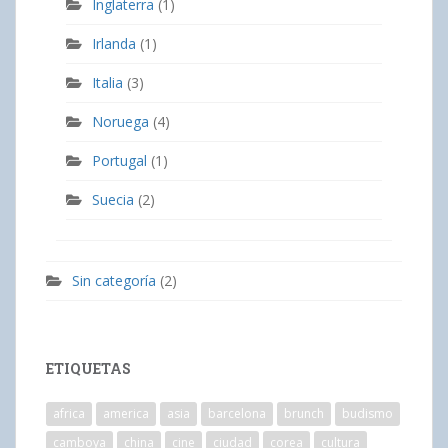
Inglaterra
(1)
Irlanda
(1)
Italia
(3)
Noruega
(4)
Portugal
(1)
Suecia
(2)
Sin categoría
(2)
ETIQUETAS
africa
america
asia
barcelona
brunch
budismo
camboya
china
cine
ciudad
corea
cultura