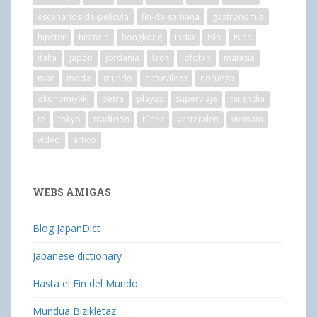
escenarios-de-película
fin-de-semana
gastronomía
hipster
historia
hongkong
india
isla
islas
italia
japón
jordania
laos
lofoten
malasia
mar
moda
mundo
naturaleza
noruega
okonomiyaki
petra
playas
superviaje
tailandia
te
tokyo
tradición
túnez
vesteralen
vietnam
vídeo
ártico
WEBS AMIGAS
Blog JapanDict
Japanese dictionary
Hasta el Fin del Mundo
Mundua Bizikletaz