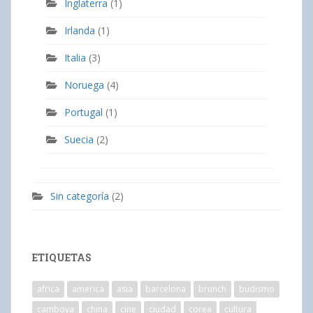
Inglaterra
(1)
Irlanda
(1)
Italia
(3)
Noruega
(4)
Portugal
(1)
Suecia
(2)
Sin categoría
(2)
ETIQUETAS
africa
america
asia
barcelona
brunch
budismo
camboya
china
cine
ciudad
corea
cultura