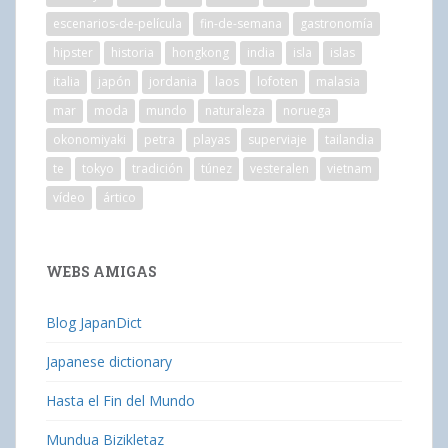
escenarios-de-película
fin-de-semana
gastronomía
hipster
historia
hongkong
india
isla
islas
italia
japón
jordania
laos
lofoten
malasia
mar
moda
mundo
naturaleza
noruega
okonomiyaki
petra
playas
superviaje
tailandia
te
tokyo
tradición
túnez
vesteralen
vietnam
vídeo
ártico
WEBS AMIGAS
Blog JapanDict
Japanese dictionary
Hasta el Fin del Mundo
Mundua Bizikletaz