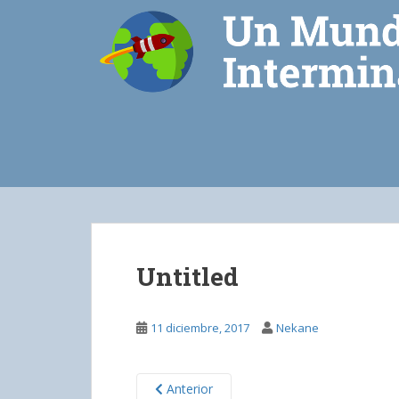
S
k
i
p
t
o
m
a
i
n
c
o
n
Untitled
t
e
n
11 diciembre, 2017
Nekane
t
Anterior