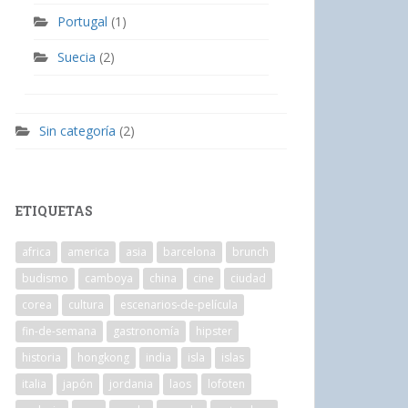
Portugal
(1)
Suecia
(2)
Sin categoría
(2)
ETIQUETAS
africa
america
asia
barcelona
brunch
budismo
camboya
china
cine
ciudad
corea
cultura
escenarios-de-película
fin-de-semana
gastronomía
hipster
historia
hongkong
india
isla
islas
italia
japón
jordania
laos
lofoten