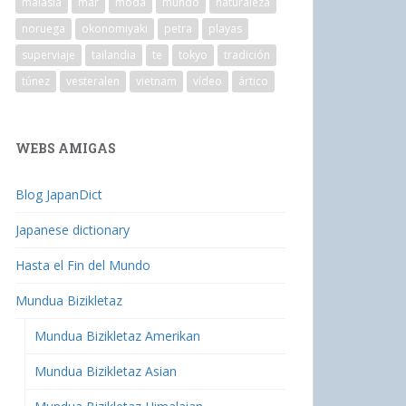
malasia
mar
moda
mundo
naturaleza
noruega
okonomiyaki
petra
playas
superviaje
tailandia
te
tokyo
tradición
túnez
vesteralen
vietnam
vídeo
ártico
WEBS AMIGAS
Blog JapanDict
Japanese dictionary
Hasta el Fin del Mundo
Mundua Bizikletaz
Mundua Bizikletaz Amerikan
Mundua Bizikletaz Asian