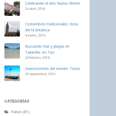
Celebrando el Año Nuevo Khmer
24 abril, 2016
Costumbres tradicionales: Hora
del té británica
4 enero, 2016
Buscando mar y playas en
Tailandia: Ko Tao
20 febrero, 2016
Gastronomías del mundo: Túnez
30 septiembre, 2015
CATEGORÍAS
Países
(81)