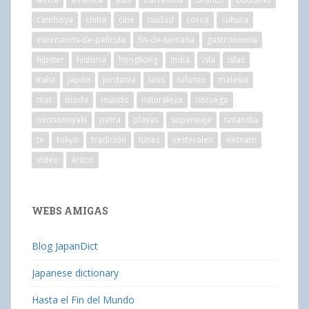
camboya
china
cine
ciudad
corea
cultura
escenarios-de-película
fin-de-semana
gastronomía
hipster
historia
hongkong
india
isla
islas
italia
japón
jordania
laos
lofoten
malasia
mar
moda
mundo
naturaleza
noruega
okonomiyaki
petra
playas
superviaje
tailandia
te
tokyo
tradición
túnez
vesteralen
vietnam
vídeo
ártico
WEBS AMIGAS
Blog JapanDict
Japanese dictionary
Hasta el Fin del Mundo