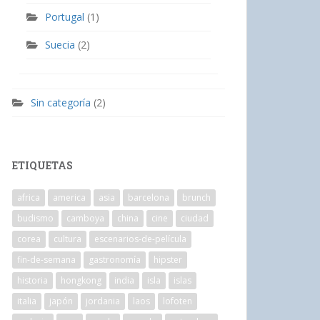
Portugal
(1)
Suecia
(2)
Sin categoría
(2)
ETIQUETAS
africa
america
asia
barcelona
brunch
budismo
camboya
china
cine
ciudad
corea
cultura
escenarios-de-película
fin-de-semana
gastronomía
hipster
historia
hongkong
india
isla
islas
italia
japón
jordania
laos
lofoten