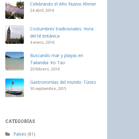
Celebrando el Año Nuevo Khmer
24 abril, 2016
Costumbres tradicionales: Hora
del té británica
4 enero, 2016
Buscando mar y playas en
Tailandia: Ko Tao
20 febrero, 2016
Gastronomías del mundo: Túnez
30 septiembre, 2015
CATEGORÍAS
Países
(81)