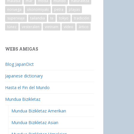
malasia
mar
moda
mundo
naturaleza
noruega
okonomiyaki
petra
playas
superviaje
tailandia
te
tokyo
tradición
túnez
vesteralen
vietnam
vídeo
ártico
WEBS AMIGAS
Blog JapanDict
Japanese dictionary
Hasta el Fin del Mundo
Mundua Bizikletaz
Mundua Bizikletaz Amerikan
Mundua Bizikletaz Asian