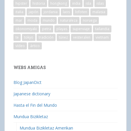
hipster
historia
hongkong
india
isla
islas
italia
japón
jordania
laos
lofoten
malasia
mar
moda
mundo
naturaleza
noruega
okonomiyaki
petra
playas
superviaje
tailandia
te
tokyo
tradición
túnez
vesteralen
vietnam
vídeo
ártico
WEBS AMIGAS
Blog JapanDict
Japanese dictionary
Hasta el Fin del Mundo
Mundua Bizikletaz
Mundua Bizikletaz Amerikan