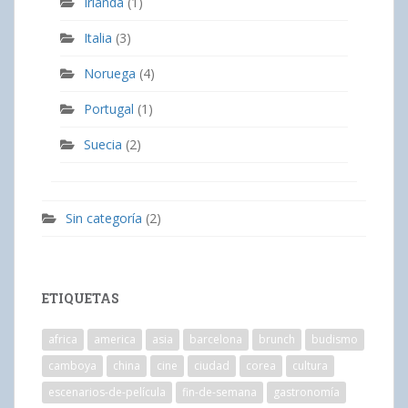
Irlanda
(1)
Italia
(3)
Noruega
(4)
Portugal
(1)
Suecia
(2)
Sin categoría
(2)
ETIQUETAS
africa
america
asia
barcelona
brunch
budismo
camboya
china
cine
ciudad
corea
cultura
escenarios-de-película
fin-de-semana
gastronomía