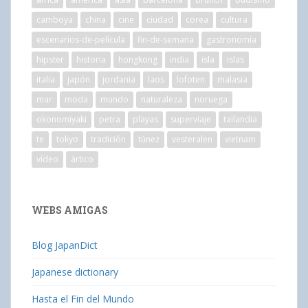
camboya
china
cine
ciudad
corea
cultura
escenarios-de-película
fin-de-semana
gastronomía
hipster
historia
hongkong
india
isla
islas
italia
japón
jordania
laos
lofoten
malasia
mar
moda
mundo
naturaleza
noruega
okonomiyaki
petra
playas
superviaje
tailandia
te
tokyo
tradición
túnez
vesteralen
vietnam
vídeo
ártico
WEBS AMIGAS
Blog JapanDict
Japanese dictionary
Hasta el Fin del Mundo