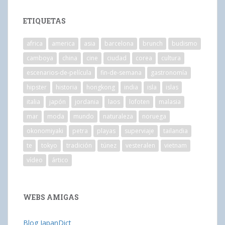
ETIQUETAS
africa
america
asia
barcelona
brunch
budismo
camboya
china
cine
ciudad
corea
cultura
escenarios-de-película
fin-de-semana
gastronomía
hipster
historia
hongkong
india
isla
islas
italia
japón
jordania
laos
lofoten
malasia
mar
moda
mundo
naturaleza
noruega
okonomiyaki
petra
playas
superviaje
tailandia
te
tokyo
tradición
túnez
vesteralen
vietnam
vídeo
ártico
WEBS AMIGAS
Blog JapanDict