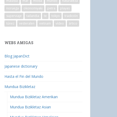
malasia
mar
moda
mundo
naturaleza
noruega
okonomiyaki
petra
playas
superviaje
tailandia
te
tokyo
tradición
túnez
vesteralen
vietnam
vídeo
ártico
WEBS AMIGAS
Blog JapanDict
Japanese dictionary
Hasta el Fin del Mundo
Mundua Bizikletaz
Mundua Bizikletaz Amerikan
Mundua Bizikletaz Asian