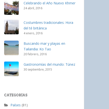
Celebrando el Año Nuevo Khmer
24 abril, 2016
Costumbres tradicionales: Hora
del té británica
4 enero, 2016
Buscando mar y playas en
Tailandia: Ko Tao
20 febrero, 2016
Gastronomías del mundo: Túnez
30 septiembre, 2015
CATEGORÍAS
Países
(81)