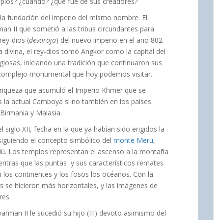
mplos? ¿cuándo? ¿qué fue de sus creadores?
 la fundación del imperio del mismo nombre. El
an II que sometió a las tribus circundantes para
rey-dios (
devaraja
) del nuevo imperio en el año 802
 divina, el rey-dios tomó Angkor como la capital del
giosas, iniciando una tradición que continuaron sus
n complejo monumental que hoy podemos visitar.
 riqueza que acumuló el Imperio Khmer que se
s la actual Camboya si no también en los países
 Birmania y Malasia.
 siglo XII, fecha en la que ya habían sido erigidos la
siguiendo el concepto simbólico del
monte Meru
,
ndú. Los templos representan el ascenso a la montaña
ntras que las puntas y sus característicos remates
 los continentes y los fosos los océanos. Con la
los se hicieron más horizontales, y las imágenes de
res.
varman II le sucedió su hijo (III) devoto asimismo del