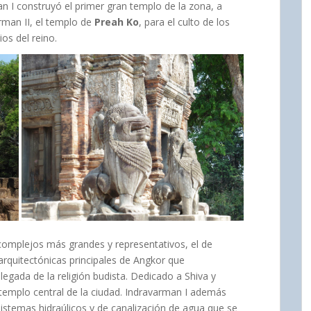
n I construyó el primer gran templo de la zona, a
arman II, el templo de
Preah Ko
, para el culto de los
os del reino.
 complejos más grandes y representativos, el de
s arquitectónicas principales de Angkor que
egada de la religión budista. Dedicado a Shiva y
templo central de la ciudad. Indravarman I además
sistemas hidraúlicos y de canalización de agua que se