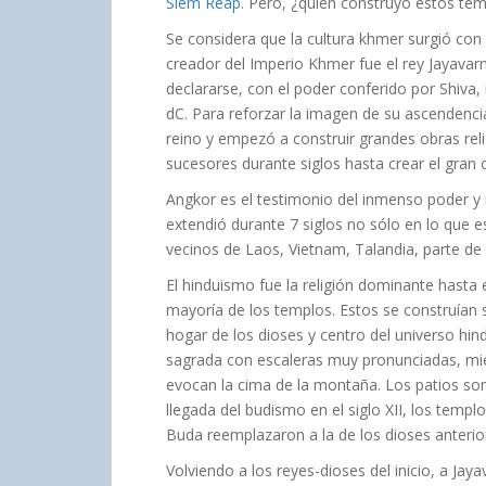
Siem Reap
. Pero, ¿quién construyó estos te
Se considera que la cultura khmer surgió con
creador del Imperio Khmer fue el rey Jayavarm
declararse, con el poder conferido por Shiva, 
dC. Para reforzar la imagen de su ascendencia
reino y empezó a construir grandes obras reli
sucesores durante siglos hasta crear el gra
Angkor es el testimonio del inmenso poder y
extendió durante 7 siglos no sólo en lo que e
vecinos de Laos, Vietnam, Talandia, parte de
El hinduismo fue la religión dominante hasta el
mayoría de los templos. Estos se construían 
hogar de los dioses y centro del universo hi
sagrada con escaleras muy pronunciadas, mie
evocan la cima de la montaña. Los patios son
llegada del budismo en el siglo XII, los temp
Buda reemplazaron a la de los dioses anterio
Volviendo a los reyes-dioses del inicio, a Jaya