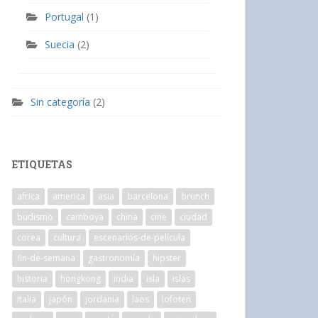
Portugal
(1)
Suecia
(2)
Sin categoría
(2)
ETIQUETAS
africa
america
asia
barcelona
brunch
budismo
camboya
china
cine
ciudad
corea
cultura
escenarios-de-película
fin-de-semana
gastronomía
hipster
historia
hongkong
india
isla
islas
italia
japón
jordania
laos
lofoten