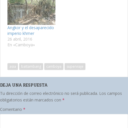
Angkor y el desaparecido
imperio khmer
26 abril, 2016
En «Camboya»
asia
battambang
camboya
superviaje
DEJA UNA RESPUESTA
Tu dirección de correo electrónico no será publicada.
Los campos
obligatorios están marcados con
*
Comentario
*