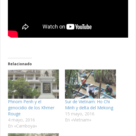
Relacionado
Phnom Penh y el
Sur de Vietnam: Ho Chi
genocidio de los Khmer
Minh y delta del Mekong
Rouge
15 mayo, 2016
4 mayo, 2016
En «Vietnam»
En «Camboya»