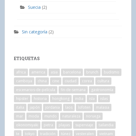
Suecia
(2)
Sin categoría
(2)
ETIQUETAS
africa
america
asia
barcelona
brunch
budismo
camboya
china
cine
ciudad
corea
cultura
escenarios-de-película
fin-de-semana
gastronomía
hipster
historia
hongkong
india
isla
islas
italia
japón
jordania
laos
lofoten
malasia
mar
moda
mundo
naturaleza
noruega
okonomiyaki
petra
playas
superviaje
tailandia
te
tokyo
tradición
túnez
vesteralen
vietnam