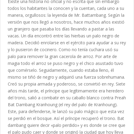
Existe una historia no oficial y no escrita que sin embargo
todos los habitantes la conocen y la cuentan, cada uno a su
manera, orgullosos: la leyenda de Mr. Battambang. Según la
versión que nos llegó a nosotros, hace muchos años existió
un granjero que pasaba los días llevando a pastar a las
vacas. Un día encontró entre las hierbas un palo negro de
madera. Decidió enrolarse en el ejército para ayudar a su rey
y lo pusieron de cocinero. Como no tenía cuchara usó su
palo para remover la gran cacerola de arroz. Por arte de
magia todo el arroz se puso negro y el chico asustado tuvo
que comérselo. Seguidamente, cuando estaba lleno, él
mismo se tiñó de negro y adquirió una fuerza sobrehumana.
Creó su propia armada y poderoso, se convirtió en rey. Siete
años más tarde, el príncipe que legítimamente era heredero
del trono, salió a combatir en su caballo blanco contra Preah
Bat Dambang Kranhoung (el rey del palo de Kranhoung).
Este, para defenderse, le lanzó su palo mágico que esta vez
se perdió en el bosque. Así el príncipe recuperó el trono. Bat
dambang quiere decir «palo perdido» y es donde se cree que
el palo pudo caer y donde se originó la ciudad que hoy lleva