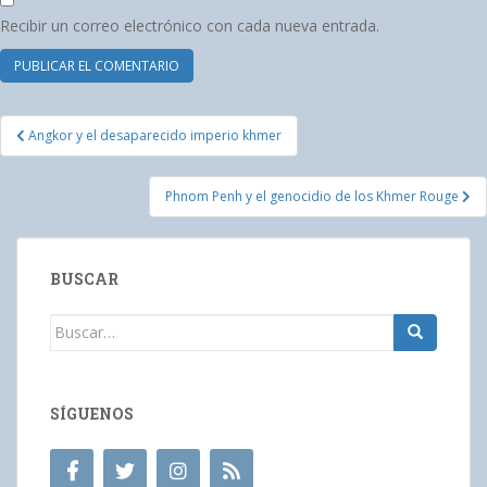
Recibir un correo electrónico con cada nueva entrada.
Navegación
Angkor y el desaparecido imperio khmer
de
entradas
Phnom Penh y el genocidio de los Khmer Rouge
BUSCAR
Buscar:
SÍGUENOS