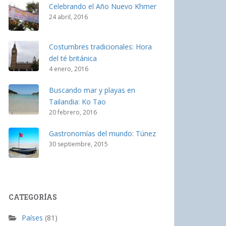
Celebrando el Año Nuevo Khmer
24 abril, 2016
Costumbres tradicionales: Hora
del té británica
4 enero, 2016
Buscando mar y playas en
Tailandia: Ko Tao
20 febrero, 2016
Gastronomías del mundo: Túnez
30 septiembre, 2015
CATEGORÍAS
Países
(81)