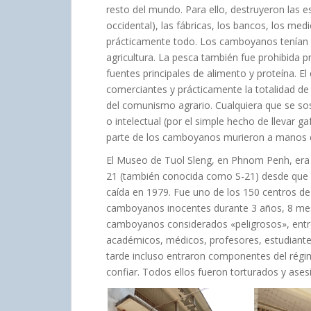
resto del mundo. Para ello, destruyeron las es
occidental), las fábricas, los bancos, los med
prácticamente todo. Los camboyanos tenían q
agricultura. La pesca también fue prohibida p
fuentes principales de alimento y proteína. El
comerciantes y prácticamente la totalidad de
del comunismo agrario. Cualquiera que se so
o intelectual (por el simple hecho de llevar g
parte de los camboyanos murieron a manos 
El Museo de Tuol Sleng, en Phnom Penh, era u
21 (también conocida como S-21) desde que
caída en 1979. Fue uno de los 150 centros de
camboyanos inocentes durante 3 años, 8 mese
camboyanos considerados «peligrosos», entre 
académicos, médicos, profesores, estudiante
tarde incluso entraron componentes del régim
confiar. Todos ellos fueron torturados y ases