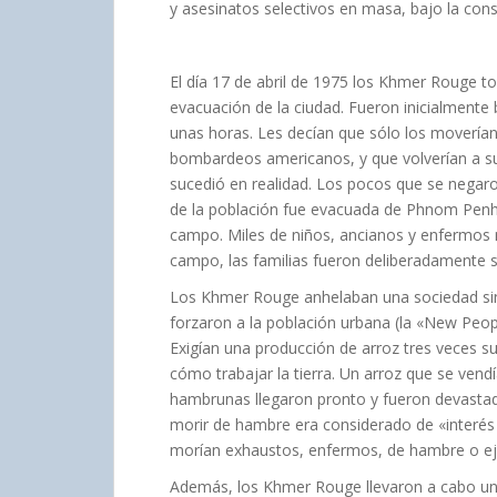
y asesinatos selectivos en masa, bajo la con
El día 17 de abril de 1975 los Khmer Rouge t
evacuación de la ciudad. Fueron inicialmente b
unas horas. Les decían que sólo los moverían
bombardeos americanos, y que volverían a su
sucedió en realidad. Los pocos que se negar
de la población fue evacuada de Phnom Penh y
campo. Miles de niños, ancianos y enfermos 
campo, las familias fueron deliberadamente 
Los Khmer Rouge anhelaban una sociedad sin 
forzaron a la población urbana (la «New Peopl
Exigían una producción de arroz tres veces sup
cómo trabajar la tierra. Un arroz que se vendí
hambrunas llegaron pronto y fueron devastado
morir de hambre era considerado de «interés
morían exhaustos, enfermos, de hambre o ej
Además, los Khmer Rouge llevaron a cabo una p