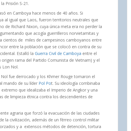
a Prisión S-21.
 pasó en Camboya hace menos de 40 años. Si
al igual que Laos, fueron territorios neutrales que
o de Richard Nixon, cuya única meta era no perder la
gumentando que acogía guerrilleros norvietamitas y
 a cientos de miles de campesinos camboyanos entre
cor entre la población que se colocó en contra de su
idental. Estalló la
Guerra Civil de Camboya
entre el
 origen rama del Partido Comunista de Vietnam) y el
s Lon Nol.
n Nol fue derrocado y los Khmer Rouge tomaron el
l mando de su líder
Pol Po
t. Su ideología combinaba
extremo que idealizaba el Imperio de Angkor y una
s de limpieza étnica contra los descendientes de
nte agraria que forzó la evacuación de las ciudades
de la civilización, además de un férreo control militar
s forzados y a extensos métodos de detención, tortura