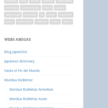
malasia
mar
moda
mundo
naturaleza
noruega
okonomiyaki
petra
playas
superviaje
tailandia
te
tokyo
tradición
túnez
vesteralen
vietnam
vídeo
ártico
WEBS AMIGAS
Blog JapanDict
Japanese dictionary
Hasta el Fin del Mundo
Mundua Bizikletaz
Mundua Bizikletaz Amerikan
Mundua Bizikletaz Asian