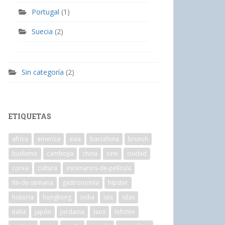
Portugal
(1)
Suecia
(2)
Sin categoría
(2)
ETIQUETAS
africa
america
asia
barcelona
brunch
budismo
camboya
china
cine
ciudad
corea
cultura
escenarios-de-película
fin-de-semana
gastronomía
hipster
historia
hongkong
india
isla
islas
italia
japón
jordania
laos
lofoten