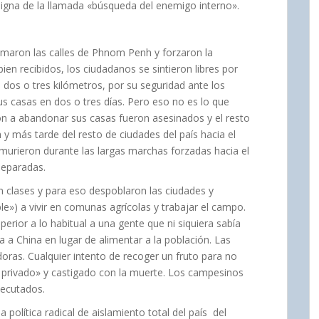
signa de la llamada «búsqueda del enemigo interno».
omaron las calles de Phnom Penh y forzaron la
ien recibidos, los ciudadanos se sintieron libres por
 dos o tres kilómetros, por su seguridad ante los
s casas en dos o tres días. Pero eso no es lo que
on a abandonar sus casas fueron asesinados y el resto
 más tarde del resto de ciudades del país hacia el
murieron durante las largas marchas forzadas hacia el
separadas.
clases y para eso despoblaron las ciudades y
e») a vivir en comunas agrícolas y trabajar el campo.
erior a lo habitual a una gente que ni siquiera sabía
a a China en lugar de alimentar a la población. Las
ras. Cualquier intento de recoger un fruto para no
 privado» y castigado con la muerte. Los campesinos
ecutados.
olítica radical de aislamiento total del país del