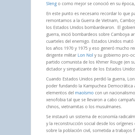
Sleng
o como mejor se conoció en su época, l
En este punto es necesario recordar lo que
remontamos a la Guerra de Vietnam, Camboya 
los Estados Unidos bombardearon. El gobiern
guerra, inició bombardeos sobre Camboya ar
cuarteles del enemigo. Estados Unidos mató
los años 1970 y 1975 y eso generó mucho ren
dirigente militar
Lon Nol
y su gobierno pro-occ
partido comunista de los Khmer Rouge (en su
dictador y simpatizante de los Estados Unido
Cuando Estados Unidos perdió la guerra, Lo
poder fundando la Kampuchea Democrática a
elementos del
maoísmo
con un nacionalismo 
xenofobia tal que se llevaron a cabo campaña
chinos, vietnamitas o los musulmanes.
Se instauró un sistema de economía radicalme
y la reconstrucción social desde los orígenes 
sobre la población civil, sometida a trabajo