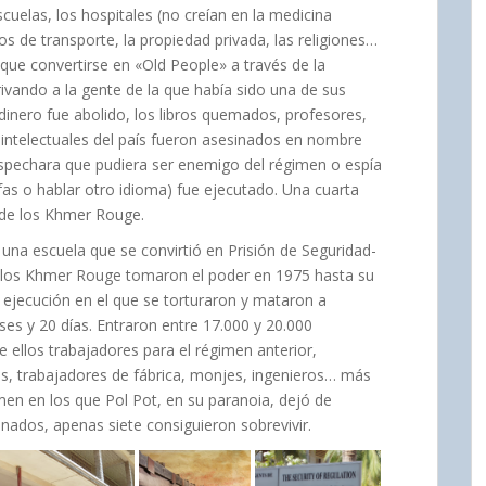
cuelas, los hospitales (no creían en la medicina
ios de transporte, la propiedad privada, las religiones…
ue convertirse en «Old People» a través de la
rivando a la gente de la que había sido una de sus
 dinero fue abolido, los libros quemados, profesores,
 intelectuales del país fueron asesinados en nombre
spechara que pudiera ser enemigo del régimen o espía
afas o hablar otro idioma) fue ejecutado. Una cuarta
de los Khmer Rouge.
na escuela que se convirtió en Prisión de Seguridad-
 los Khmer Rouge tomaron el poder en 1975 hasta su
 ejecución en el que se torturaron y mataron a
s y 20 días. Entraron entre 17.000 y 20.000
ellos trabajadores para el régimen anterior,
s, trabajadores de fábrica, monjes, ingenieros… más
en en los que Pol Pot, en su paranoia, dejó de
inados, apenas siete consiguieron sobrevivir.