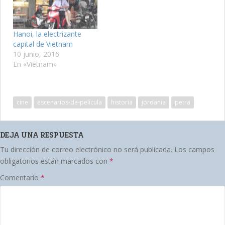
Hanoi, la electrizante
capital de Vietnam
10 junio, 2016
En «Vietnam»
cine
escenarios-de-película
historia
jordania
petra
DEJA UNA RESPUESTA
Tu dirección de correo electrónico no será publicada.
Los campos
obligatorios están marcados con
*
Comentario
*