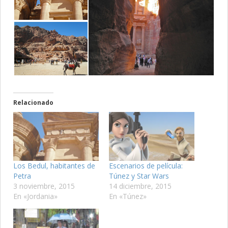
Relacionado
Los Bedul, habitantes de
Escenarios de película:
Petra
Túnez y Star Wars
3 noviembre, 2015
14 diciembre, 2015
En «Jordania»
En «Túnez»