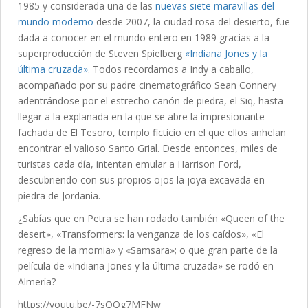
1985 y considerada una de las
nuevas siete maravillas del
mundo moderno
desde 2007, la ciudad rosa del desierto, fue
dada a conocer en el mundo entero en 1989 gracias a la
superproducción de Steven Spielberg
«Indiana Jones y la
última cruzada»
. Todos recordamos a Indy a caballo,
acompañado por su padre cinematográfico Sean Connery
adentrándose por el estrecho cañón de piedra, el Siq, hasta
llegar a la explanada en la que se abre la impresionante
fachada de El Tesoro, templo ficticio en el que ellos anhelan
encontrar el valioso Santo Grial. Desde entonces, miles de
turistas cada día, intentan emular a Harrison Ford,
descubriendo con sus propios ojos la joya excavada en
piedra de Jordania.
¿Sabías que en Petra se han rodado también «Queen of the
desert», «Transformers: la venganza de los caídos», «El
regreso de la momia» y «Samsara»; o que gran parte de la
película de «Indiana Jones y la última cruzada» se rodó en
Almería?
https://youtu.be/-7sQQg7MFNw