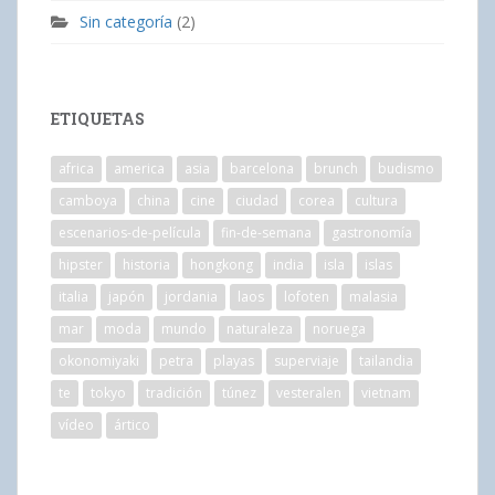
Sin categoría
(2)
ETIQUETAS
africa
america
asia
barcelona
brunch
budismo
camboya
china
cine
ciudad
corea
cultura
escenarios-de-película
fin-de-semana
gastronomía
hipster
historia
hongkong
india
isla
islas
italia
japón
jordania
laos
lofoten
malasia
mar
moda
mundo
naturaleza
noruega
okonomiyaki
petra
playas
superviaje
tailandia
te
tokyo
tradición
túnez
vesteralen
vietnam
vídeo
ártico