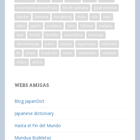
escenarios-de-película
fin-de-semana
gastronomía
hipster
historia
hongkong
india
isla
islas
italia
japón
jordania
laos
lofoten
malasia
mar
moda
mundo
naturaleza
noruega
okonomiyaki
petra
playas
superviaje
tailandia
te
tokyo
tradición
túnez
vesteralen
vietnam
vídeo
ártico
WEBS AMIGAS
Blog JapanDict
Japanese dictionary
Hasta el Fin del Mundo
Mundua Bizikletaz