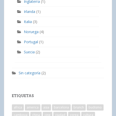
Inglaterra
(1)
Irlanda
(1)
Italia
(3)
Noruega
(4)
Portugal
(1)
Suecia
(2)
Sin categoría
(2)
ETIQUETAS
africa
america
asia
barcelona
brunch
budismo
camboya
china
cine
ciudad
corea
cultura