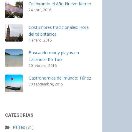
Celebrando el Año Nuevo Khmer
24 abril, 2016
Costumbres tradicionales: Hora
del té británica
4 enero, 2016
Buscando mar y playas en
Tailandia: Ko Tao
20 febrero, 2016
Gastronomías del mundo: Túnez
30 septiembre, 2015
CATEGORÍAS
Países
(81)