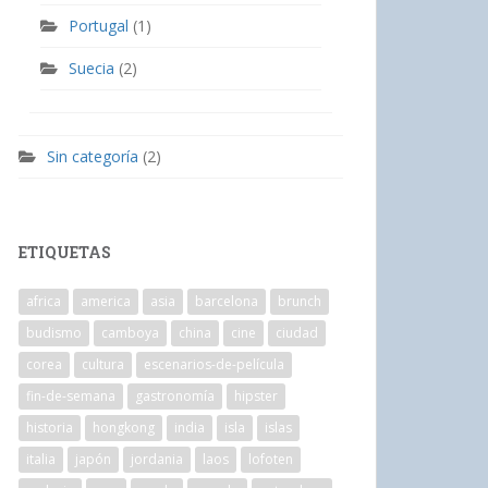
Portugal
(1)
Suecia
(2)
Sin categoría
(2)
ETIQUETAS
africa
america
asia
barcelona
brunch
budismo
camboya
china
cine
ciudad
corea
cultura
escenarios-de-película
fin-de-semana
gastronomía
hipster
historia
hongkong
india
isla
islas
italia
japón
jordania
laos
lofoten