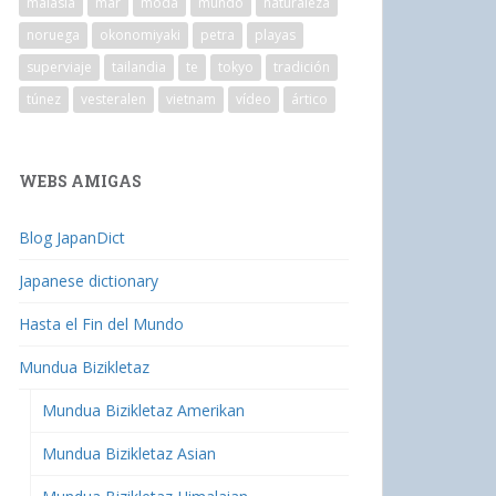
malasia
mar
moda
mundo
naturaleza
noruega
okonomiyaki
petra
playas
superviaje
tailandia
te
tokyo
tradición
túnez
vesteralen
vietnam
vídeo
ártico
WEBS AMIGAS
Blog JapanDict
Japanese dictionary
Hasta el Fin del Mundo
Mundua Bizikletaz
Mundua Bizikletaz Amerikan
Mundua Bizikletaz Asian