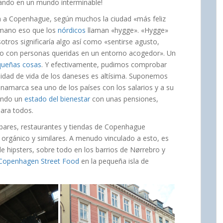
jando en un mundo interminable!
 a Copenhague, según muchos la ciudad «más feliz
 mano eso que los
nórdicos
llaman «hygge». «Hygge»
tros significaría algo así como «sentirse agusto,
o con personas queridas en un entorno acogedor». Un
equeñas cosas
. Y efectivamente, pudimos comprobar
alidad de vida de los daneses es altísima. Suponemos
inamarca sea uno de los países con los salarios y a su
ando un
estado del bienestar
con unas pensiones,
para todos.
s bares, restaurantes y tiendas de Copenhague
o orgánico y similares. A menudo vinculado a esto, es
e hipsters, sobre todo en los barrios de Nørrebro y
Copenhagen Street Food
en la pequeña isla de