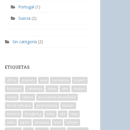
Portugal
(1)
Suecia
(2)
Sin categoría
(2)
ETIQUETAS
africa
america
asia
barcelona
brunch
budismo
camboya
china
cine
ciudad
corea
cultura
escenarios-de-película
fin-de-semana
gastronomía
hipster
historia
hongkong
india
isla
islas
italia
japón
jordania
laos
lofoten