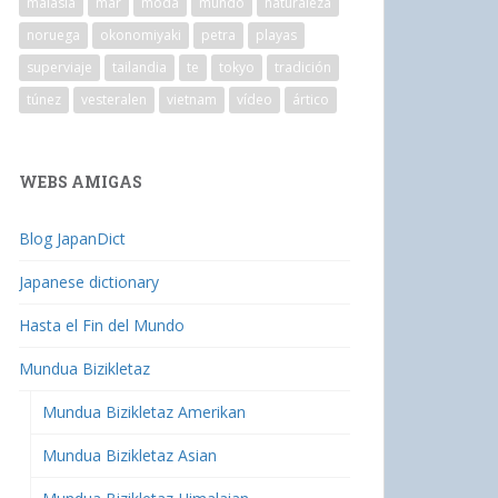
malasia
mar
moda
mundo
naturaleza
noruega
okonomiyaki
petra
playas
superviaje
tailandia
te
tokyo
tradición
túnez
vesteralen
vietnam
vídeo
ártico
WEBS AMIGAS
Blog JapanDict
Japanese dictionary
Hasta el Fin del Mundo
Mundua Bizikletaz
Mundua Bizikletaz Amerikan
Mundua Bizikletaz Asian