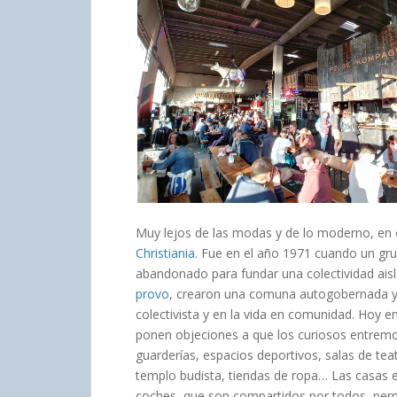
Muy lejos de las modas y de lo moderno, en e
Christiania
. Fue en el año 1971 cuando un gru
abandonado para fundar una colectividad ais
provo
, crearon una comuna autogobernada y
colectivista y en la vida en comunidad. Hoy e
ponen objeciones a que los curiosos entremos 
guarderías, espacios deportivos, salas de tea
templo budista, tiendas de ropa… Las casas e
coches, que son compartidos por todos, perm