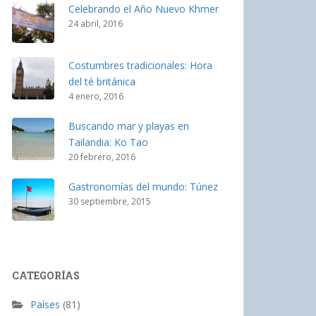
Celebrando el Año Nuevo Khmer
24 abril, 2016
Costumbres tradicionales: Hora
del té británica
4 enero, 2016
Buscando mar y playas en
Tailandia: Ko Tao
20 febrero, 2016
Gastronomías del mundo: Túnez
30 septiembre, 2015
CATEGORÍAS
Países
(81)