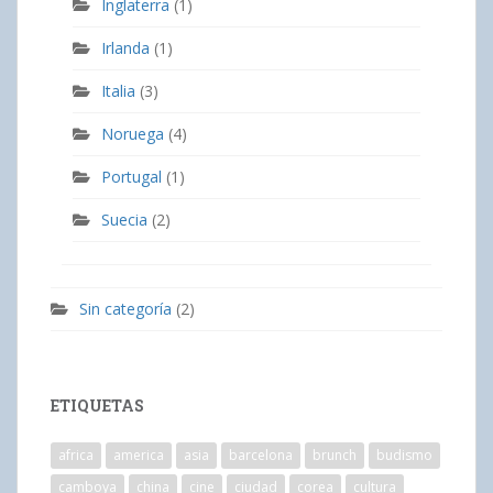
Inglaterra
(1)
Irlanda
(1)
Italia
(3)
Noruega
(4)
Portugal
(1)
Suecia
(2)
Sin categoría
(2)
ETIQUETAS
africa
america
asia
barcelona
brunch
budismo
camboya
china
cine
ciudad
corea
cultura