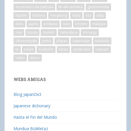
escenarios-de-película
fin-de-semana
gastronomía
hipster
historia
hongkong
india
isla
islas
italia
japón
jordania
laos
lofoten
malasia
mar
moda
mundo
naturaleza
noruega
okonomiyaki
petra
playas
superviaje
tailandia
te
tokyo
tradición
túnez
vesteralen
vietnam
vídeo
ártico
WEBS AMIGAS
Blog JapanDict
Japanese dictionary
Hasta el Fin del Mundo
Mundua Bizikletaz