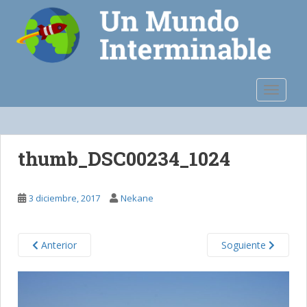
S
k
i
p
t
o
TOGGLE
m
a
i
n
thumb_DSC00234_1024
c
o
n
3 diciembre, 2017
Nekane
t
e
n
Anterior
Soguiente
t