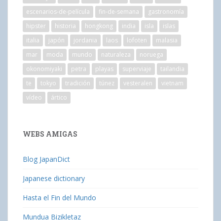
escenarios-de-película
fin-de-semana
gastronomía
hipster
historia
hongkong
india
isla
islas
italia
japón
jordania
laos
lofoten
malasia
mar
moda
mundo
naturaleza
noruega
okonomiyaki
petra
playas
superviaje
tailandia
te
tokyo
tradición
túnez
vesteralen
vietnam
vídeo
ártico
WEBS AMIGAS
Blog JapanDict
Japanese dictionary
Hasta el Fin del Mundo
Mundua Bizikletaz