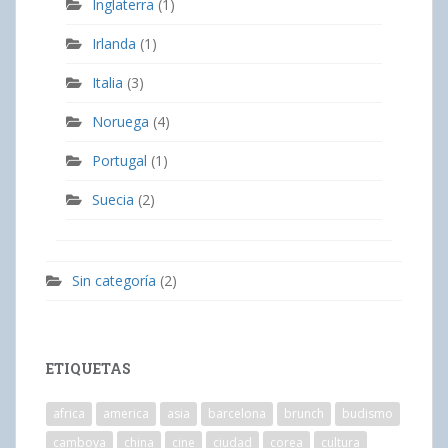
Inglaterra
(1)
Irlanda
(1)
Italia
(3)
Noruega
(4)
Portugal
(1)
Suecia
(2)
Sin categoría
(2)
ETIQUETAS
africa
america
asia
barcelona
brunch
budismo
camboya
china
cine
ciudad
corea
cultura