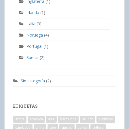
Inglaterra
(1)
Irlanda
(1)
Italia
(3)
Noruega
(4)
Portugal
(1)
Suecia
(2)
Sin categoría
(2)
ETIQUETAS
africa
america
asia
barcelona
brunch
budismo
camboya
china
cine
ciudad
corea
cultura