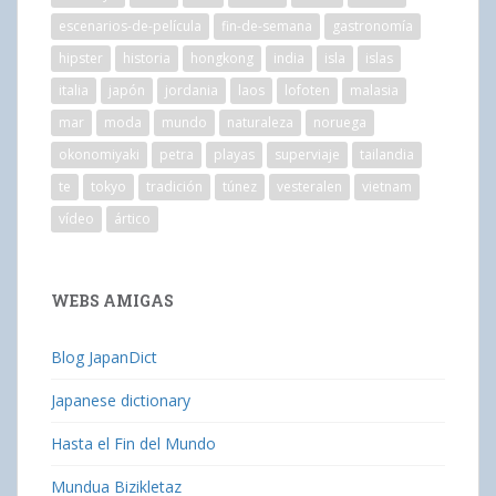
escenarios-de-película
fin-de-semana
gastronomía
hipster
historia
hongkong
india
isla
islas
italia
japón
jordania
laos
lofoten
malasia
mar
moda
mundo
naturaleza
noruega
okonomiyaki
petra
playas
superviaje
tailandia
te
tokyo
tradición
túnez
vesteralen
vietnam
vídeo
ártico
WEBS AMIGAS
Blog JapanDict
Japanese dictionary
Hasta el Fin del Mundo
Mundua Bizikletaz