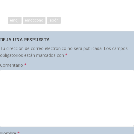
emoji
emoticono
japón
DEJA UNA RESPUESTA
Tu dirección de correo electrónico no será publicada.
Los campos
obligatorios están marcados con
*
Comentario
*
Nombre
*