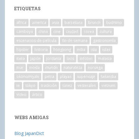
ETIQUETAS
africa
america
asia
barcelona
brunch
budismo
camboya
china
cine
ciudad
corea
cultura
escenarios-de-película
fin-de-semana
gastronomía
hipster
historia
hongkong
india
isla
islas
italia
japón
jordania
laos
lofoten
malasia
mar
moda
mundo
naturaleza
noruega
okonomiyaki
petra
playas
superviaje
tailandia
te
tokyo
tradición
túnez
vesteralen
vietnam
vídeo
ártico
WEBS AMIGAS
Blog JapanDict