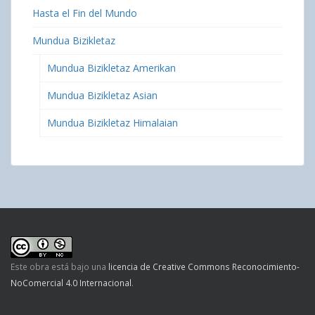
Hasta el Fin del Mundo
Mundua Bizikletaz
Mundua Bizikletaz Amerikan
Mundua Bizikletaz Asian
Mundua Bizikletaz Himalaian
Este obra está bajo una
licencia de Creative Commons Reconocimiento-
NoComercial 4.0 Internacional
.