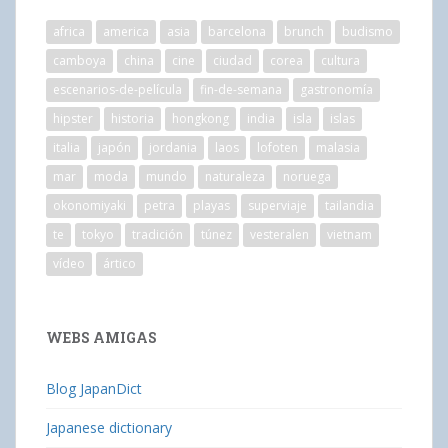
africa
america
asia
barcelona
brunch
budismo
camboya
china
cine
ciudad
corea
cultura
escenarios-de-película
fin-de-semana
gastronomía
hipster
historia
hongkong
india
isla
islas
italia
japón
jordania
laos
lofoten
malasia
mar
moda
mundo
naturaleza
noruega
okonomiyaki
petra
playas
superviaje
tailandia
te
tokyo
tradición
túnez
vesteralen
vietnam
vídeo
ártico
WEBS AMIGAS
Blog JapanDict
Japanese dictionary