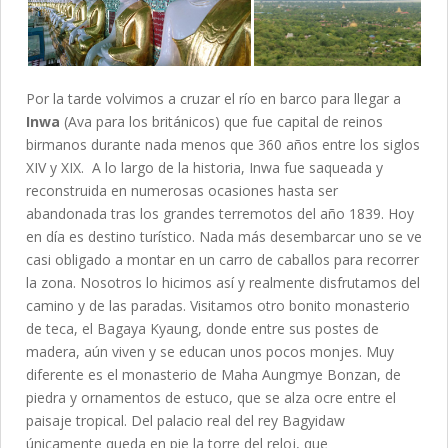
Por la tarde volvimos a cruzar el río en barco para llegar a
Inwa
(Ava para los británicos) que fue capital de reinos
birmanos durante nada menos que 360 años entre los siglos
XIV y XIX. A lo largo de la historia, Inwa fue saqueada y
reconstruida en numerosas ocasiones hasta ser
abandonada tras los grandes terremotos del año 1839. Hoy
en día es destino turístico. Nada más desembarcar uno se ve
casi obligado a montar en un carro de caballos para recorrer
la zona. Nosotros lo hicimos así y realmente disfrutamos del
camino y de las paradas. Visitamos otro bonito monasterio
de teca, el Bagaya Kyaung, donde entre sus postes de
madera, aún viven y se educan unos pocos monjes. Muy
diferente es el monasterio de Maha Aungmye Bonzan, de
piedra y ornamentos de estuco, que se alza ocre entre el
paisaje tropical. Del palacio real del rey Bagyidaw
únicamente queda en pie la torre del reloj, que