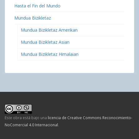
Hasta el Fin del Mundo
Mundua Bizikletaz
Mundua Bizikletaz Amerikan
Mundua Bizikletaz Asian
Mundua Bizikletaz Himalaian
Este obra está bajo una
licencia de Creative Commons Reconocimiento-
NoComercial 4.0 Internacional
.