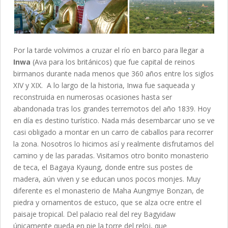
Por la tarde volvimos a cruzar el río en barco para llegar a
Inwa
(Ava para los británicos) que fue capital de reinos
birmanos durante nada menos que 360 años entre los siglos
XIV y XIX. A lo largo de la historia, Inwa fue saqueada y
reconstruida en numerosas ocasiones hasta ser
abandonada tras los grandes terremotos del año 1839. Hoy
en día es destino turístico. Nada más desembarcar uno se ve
casi obligado a montar en un carro de caballos para recorrer
la zona. Nosotros lo hicimos así y realmente disfrutamos del
camino y de las paradas. Visitamos otro bonito monasterio
de teca, el Bagaya Kyaung, donde entre sus postes de
madera, aún viven y se educan unos pocos monjes. Muy
diferente es el monasterio de Maha Aungmye Bonzan, de
piedra y ornamentos de estuco, que se alza ocre entre el
paisaje tropical. Del palacio real del rey Bagyidaw
únicamente queda en pie la torre del reloj, que