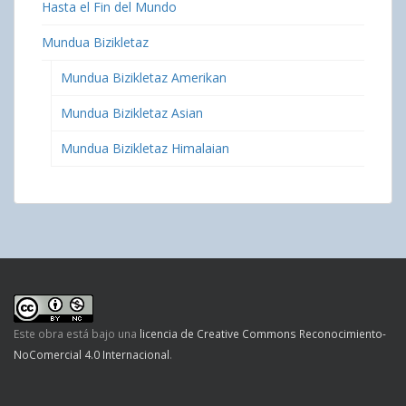
Hasta el Fin del Mundo
Mundua Bizikletaz
Mundua Bizikletaz Amerikan
Mundua Bizikletaz Asian
Mundua Bizikletaz Himalaian
Este obra está bajo una
licencia de Creative Commons Reconocimiento-
NoComercial 4.0 Internacional
.