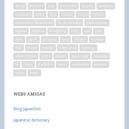
africa
america
asia
barcelona
brunch
budismo
camboya
china
cine
ciudad
corea
cultura
escenarios-de-película
fin-de-semana
gastronomía
hipster
historia
hongkong
india
isla
islas
italia
japón
jordania
laos
lofoten
malasia
mar
moda
mundo
naturaleza
noruega
okonomiyaki
petra
playas
superviaje
tailandia
te
tokyo
tradición
túnez
vesteralen
vietnam
vídeo
ártico
WEBS AMIGAS
Blog JapanDict
Japanese dictionary