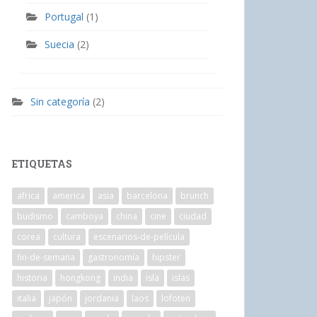
Portugal
(1)
Suecia
(2)
Sin categoría
(2)
ETIQUETAS
africa
america
asia
barcelona
brunch
budismo
camboya
china
cine
ciudad
corea
cultura
escenarios-de-película
fin-de-semana
gastronomía
hipster
historia
hongkong
india
isla
islas
italia
japón
jordania
laos
lofoten