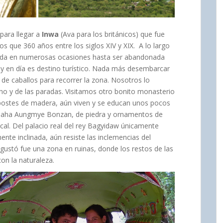
 para llegar a
Inwa
(Ava para los británicos) que fue
s que 360 años entre los siglos XIV y XIX. A lo largo
ruida en numerosas ocasiones hasta ser abandonada
y en día es destino turístico. Nada más desembarcar
de caballos para recorrer la zona. Nosotros lo
no y de las paradas. Visitamos otro bonito monasterio
postes de madera, aún viven y se educan unos pocos
 Maha Aungmye Bonzan, de piedra y ornamentos de
ical. Del palacio real del rey Bagyidaw únicamente
mente inclinada, aún resiste las inclemencias del
ustó fue una zona en ruinas, donde los restos de las
on la naturaleza.