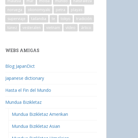
malasia
mar
moda
mundo
naturaleza
noruega
okonomiyaki
petra
playas
superviaje
tailandia
te
tokyo
tradición
túnez
vesteralen
vietnam
vídeo
ártico
WEBS AMIGAS
Blog JapanDict
Japanese dictionary
Hasta el Fin del Mundo
Mundua Bizikletaz
Mundua Bizikletaz Amerikan
Mundua Bizikletaz Asian