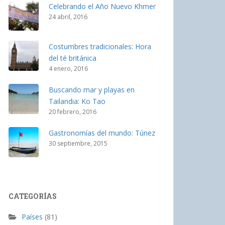
Celebrando el Año Nuevo Khmer
24 abril, 2016
Costumbres tradicionales: Hora
del té británica
4 enero, 2016
Buscando mar y playas en
Tailandia: Ko Tao
20 febrero, 2016
Gastronomías del mundo: Túnez
30 septiembre, 2015
CATEGORÍAS
Países
(81)