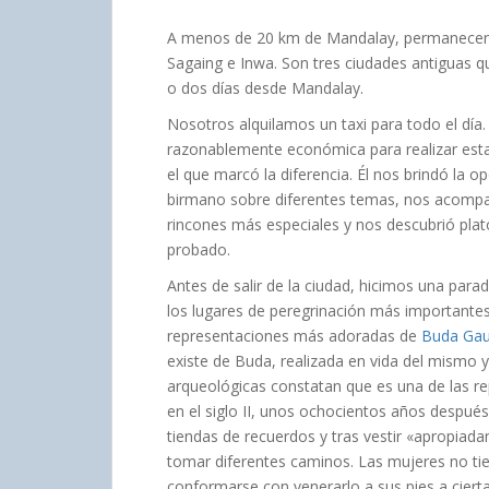
A menos de 20 km de Mandalay, permanecen c
Sagaing e Inwa. Son tres ciudades antiguas q
o dos días desde Mandalay.
Nosotros alquilamos un taxi para todo el dí
razonablemente económica para realizar esta 
el que marcó la diferencia. Él nos brindó la 
birmano sobre diferentes temas, nos acompa
rincones más especiales y nos descubrió plat
probado.
Antes de salir de la ciudad, hicimos una para
los lugares de peregrinación más importantes 
representaciones más adoradas de
Buda Ga
existe de Buda, realizada en vida del mismo
arqueológicas constatan que es una de las r
en el siglo II, unos ochocientos años después
tiendas de recuerdos y tras vestir «apropiad
tomar diferentes caminos. Las mujeres no t
conformarse con venerarlo a sus pies a ciert