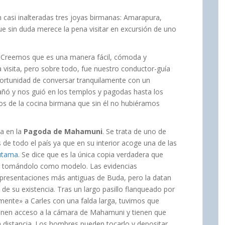
asi inalteradas tres joyas birmanas: Amarapura,
ue sin duda merece la pena visitar en excursión de uno
a. Creemos que es una manera fácil, cómoda y
visita, pero sobre todo, fue nuestro conductor-guía
oportunidad de conversar tranquilamente con un
ñó y nos guió en los templos y pagodas hasta los
os de la cocina birmana que sin él no hubiéramos
da en la
Pagoda de Mahamuni
. Se trata de uno de
de todo el país ya que en su interior acoge una de las
utama
. Se dice que es la única copia verdadera que
 y tomándolo como modelo. Las evidencias
epresentaciones más antiguas de Buda, pero la datan
 de su existencia. Tras un largo pasillo flanqueado por
amente» a Carles con una falda larga, tuvimos que
ienen acceso a la cámara de Mahamuni y tienen que
a distancia. Los hombres pueden tocarlo y depositar