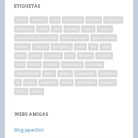
ETIQUETAS
africa
america
asia
barcelona
brunch
budismo
camboya
china
cine
ciudad
corea
cultura
escenarios-de-película
fin-de-semana
gastronomía
hipster
historia
hongkong
india
isla
islas
italia
japón
jordania
laos
lofoten
malasia
mar
moda
mundo
naturaleza
noruega
okonomiyaki
petra
playas
superviaje
tailandia
te
tokyo
tradición
túnez
vesteralen
vietnam
vídeo
ártico
WEBS AMIGAS
Blog JapanDict