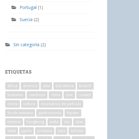
Portugal
(1)
Suecia
(2)
Sin categoría
(2)
ETIQUETAS
africa
america
asia
barcelona
brunch
budismo
camboya
china
cine
ciudad
corea
cultura
escenarios-de-película
fin-de-semana
gastronomía
hipster
historia
hongkong
india
isla
islas
italia
japón
jordania
laos
lofoten