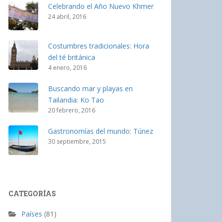
Celebrando el Año Nuevo Khmer
24 abril, 2016
Costumbres tradicionales: Hora
del té británica
4 enero, 2016
Buscando mar y playas en
Tailandia: Ko Tao
20 febrero, 2016
Gastronomías del mundo: Túnez
30 septiembre, 2015
CATEGORÍAS
Países
(81)