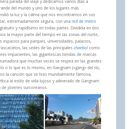
imera parada del viaje y dedicamos varios días a
grande del mundo y uno de los lugares más
ndió la luz y la calma que nos encontramos en sus
isitar, extremadamente segura, con una
red de metro
ratuito y rapidísimo en todas partes. Dividida en dos
os la mayor parte del tiempo en las zonas del norte,
 espacios para parques, universidades, palacios,
ascacielos, las sedes de las principales
chaebol
como
dores impacientes, las gigantescas tiendas de marcas
 abrumadora que muchas veces se respira en las grandes
 río o lo que es lo mismo, en Gangnam («gang» del río,
mos la canción que se hizo mundialmente famosa,
ítica al estilo de vida lujoso y adinerado de Gangnam
a de jóvenes surcoreanos.