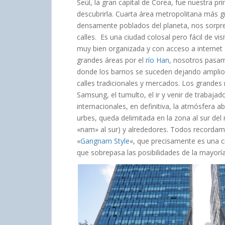
Seúl, la gran capital de Corea, fue nuestra pr
descubrirla. Cuarta área metropolitana más 
densamente poblados del planeta, nos sorpre
calles. Es una ciudad colosal pero fácil de v
muy bien organizada y con acceso a internet g
grandes áreas por el
río Han
, nosotros pasam
donde los barrios se suceden dejando amplios
calles tradicionales y mercados. Los grandes r
Samsung, el tumulto, el ir y venir de trabaja
internacionales, en definitiva, la atmósfera
urbes, queda delimitada en la zona al sur del
«nam» al sur) y alrededores. Todos recorda
«
Gangnam Style
«, que precisamente es una cr
que sobrepasa las posibilidades de la mayorí