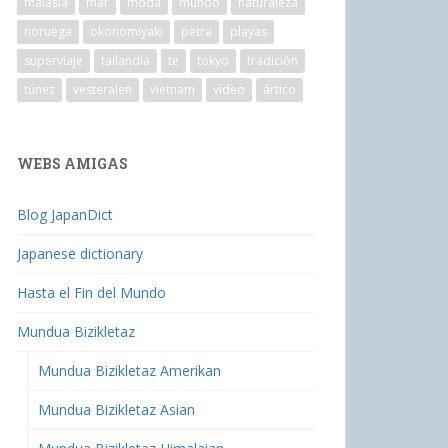
malasia
mar
moda
mundo
naturaleza
noruega
okonomiyaki
petra
playas
superviaje
tailandia
te
tokyo
tradición
túnez
vesteralen
vietnam
vídeo
ártico
WEBS AMIGAS
Blog JapanDict
Japanese dictionary
Hasta el Fin del Mundo
Mundua Bizikletaz
Mundua Bizikletaz Amerikan
Mundua Bizikletaz Asian