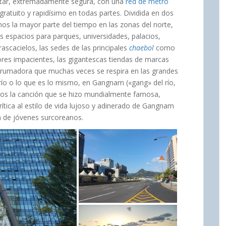
isitar, extremadamente segura, con una
red de metro
ratuito y rapidísimo en todas partes. Dividida en dos
os la mayor parte del tiempo en las zonas del norte,
 espacios para parques, universidades, palacios,
ascacielos, las sedes de las principales
chaebol
como
dores impacientes, las gigantescas tiendas de marcas
 abrumadora que muchas veces se respira en las grandes
 río o lo que es lo mismo, en Gangnam («gang» del río,
mos la canción que se hizo mundialmente famosa,
ítica al estilo de vida lujoso y adinerado de Gangnam
a de jóvenes surcoreanos.