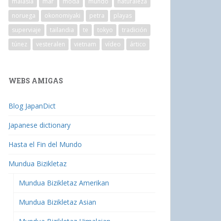
malasia
mar
moda
mundo
naturaleza
noruega
okonomiyaki
petra
playas
superviaje
tailandia
te
tokyo
tradición
túnez
vesteralen
vietnam
vídeo
ártico
WEBS AMIGAS
Blog JapanDict
Japanese dictionary
Hasta el Fin del Mundo
Mundua Bizikletaz
Mundua Bizikletaz Amerikan
Mundua Bizikletaz Asian