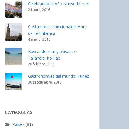
Celebrando el Año Nuevo Khmer
24 abril, 2016
Costumbres tradicionales: Hora
del té británica
4 enero, 2016
Buscando mar y playas en
Tailandia: Ko Tao
20 febrero, 2016
Gastronomías del mundo: Túnez
30 septiembre, 2015
CATEGORÍAS
Países
(81)