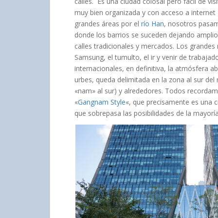
calles. Es una ciudad colosal pero fácil de v
muy bien organizada y con acceso a internet g
grandes áreas por el
río Han
, nosotros pasam
donde los barrios se suceden dejando amplios
calles tradicionales y mercados. Los grandes r
Samsung, el tumulto, el ir y venir de trabaja
internacionales, en definitiva, la atmósfera
urbes, queda delimitada en la zona al sur del
«nam» al sur) y alrededores. Todos recorda
«
Gangnam Style
«, que precisamente es una cr
que sobrepasa las posibilidades de la mayorí