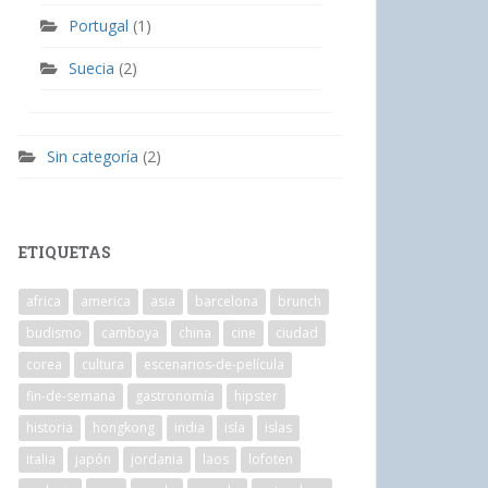
Portugal
(1)
Suecia
(2)
Sin categoría
(2)
ETIQUETAS
africa
america
asia
barcelona
brunch
budismo
camboya
china
cine
ciudad
corea
cultura
escenarios-de-película
fin-de-semana
gastronomía
hipster
historia
hongkong
india
isla
islas
italia
japón
jordania
laos
lofoten