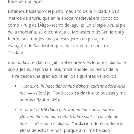
frase demoníaca?
Estamos hablando del punto más alto de la ciudad, a 512
metros de altura, que en la época medieval era conocido
como «Puig de l’Àliga» (cerro del águila). En el siglo XVI, al pie
de la montaña, se encontraba el Monasterio de San Jeroni y
fueron sus monjes los que extrajeron un pasaje del
evangelio de San Mateo para dar nombre a nuestro
Tibidabo.
«Tibi dabo»
, en latín significa «te daré» y es lo que el diablo le
dijo a Jesús, según la Biblia, mostrándole los reinos de la
Tierra desde una gran altura en los siguientes versículos:
«…et dixit illi haec
tibi
omnia
dabo
si cadens adoraveris
me»
— «Y le dijo: Todo esto
te daré
si te postras y me
adoras» (Mateo 4:9);
«…et ait ei
tibi dabo
potestatem hanc universam et
gloriam illorum quia mihi tradita sunt et cui volo do
illa»
— «Y le dijo el diablo:
Te daré
todo el poder y la
gloria de estos reinos, porque a mí me ha sido