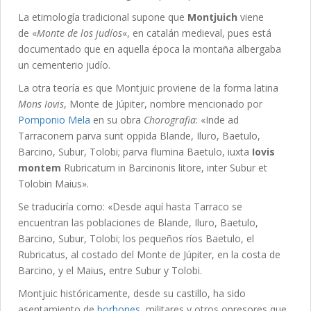
La etimología tradicional supone que
Montjuich
viene
de «
Monte de los judíos
«, en catalán medieval, pues está
documentado que en aquella época la montaña albergaba
un cementerio judío.
La otra teoría es que Montjuic proviene de la forma latina
Mons Iovis
, Monte de Júpiter, nombre mencionado por
Pomponio Mela
en su obra
Chorografia
: «Inde ad
Tarraconem parva sunt oppida Blande, Iluro, Baetulo,
Barcino, Subur, Tolobi; parva flumina Baetulo, iuxta
Iovis
montem
Rubricatum in Barcinonis litore, inter Subur et
Tolobin Maius».
Se traduciría como: «Desde aquí hasta Tarraco se
encuentran las poblaciones de Blande, Iluro, Baetulo,
Barcino, Subur, Tolobi; los pequeños ríos Baetulo, el
Rubricatus, al costado del Monte de Júpiter, en la costa de
Barcino, y el Maius, entre Subur y Tolobi.
Montjuic históricamente, desde su castillo, ha sido
asentamiento de
borbones
, militares y otros opresores que