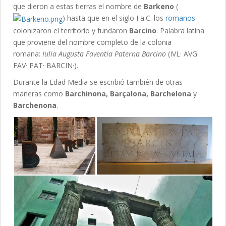
que dieron a estas tierras el nombre de
Barkeno
(
) hasta que en el siglo I a.C. los
romanos
colonizaron el territorio y fundaron
Barcino
. Palabra latina
que proviene del nombre completo de la colonia
romana:
Iulia Augusta Faventia Paterna Barcino
(IVL· AVG·
FAV· PAT· BARCIN·).
Durante la Edad Media se escribió también de otras
maneras como
Barchinona, Barçalona, Barchelona
y
Barchenona
.