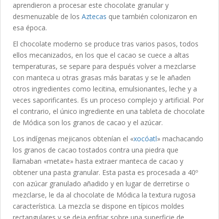
aprendieron a procesar este chocolate granular y
desmenuzable de los
Aztecas
que también colonizaron en
esa época.
El chocolate moderno se produce tras varios pasos, todos
ellos mecanizados, en los que el cacao se cuece a altas
temperaturas, se separe para después volver a mezclarse
con manteca u otras grasas más baratas y se le añaden
otros ingredientes como lecitina, emulsionantes, leche y a
veces saporificantes. Es un proceso complejo y artificial. Por
el contrario, el único ingrediente en una tableta de chocolate
de Módica son los granos de cacao y el azúcar.
Los indígenas mejicanos obtenían el «
xocóatl
» machacando
los granos de cacao tostados contra una piedra que
llamaban «metate» hasta extraer manteca de cacao y
obtener una pasta granular. Esta pasta es procesada a 40º
con azúcar granulado añadido y en lugar de derretirse o
mezclarse, le da al chocolate de Módica la textura rugosa
característica. La mezcla se dispone en típicos moldes
rectangulares y se deja enfriar sobre una superficie de