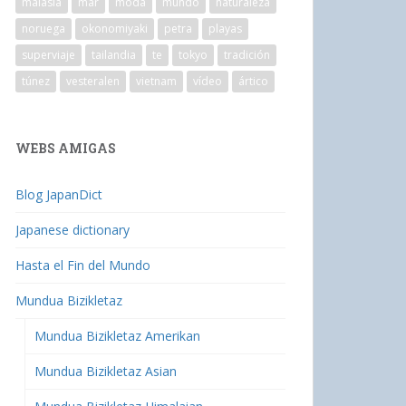
malasia
mar
moda
mundo
naturaleza
noruega
okonomiyaki
petra
playas
superviaje
tailandia
te
tokyo
tradición
túnez
vesteralen
vietnam
vídeo
ártico
WEBS AMIGAS
Blog JapanDict
Japanese dictionary
Hasta el Fin del Mundo
Mundua Bizikletaz
Mundua Bizikletaz Amerikan
Mundua Bizikletaz Asian