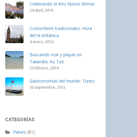
Celebrando el Año Nuevo Khmer
24 abril, 2016
Costumbres tradicionales: Hora
del té británica
4 enero, 2016
Buscando mar y playas en
Tailandia: Ko Tao
20 febrero, 2016
Gastronomías del mundo: Túnez
30 septiembre, 2015
CATEGORÍAS
Países
(81)