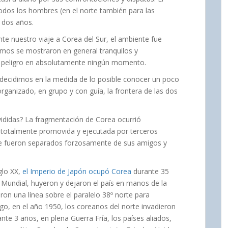
 todos los hombres (en el norte también para las
 dos años.
te nuestro viaje a Corea del Sur, el ambiente fue
imos se mostraron en general tranquilos y
 peligro en absolutamente ningún momento.
to, decidimos en la medida de lo posible conocer un poco
organizado, en grupo y con guía, la frontera de las dos
vididas? La fragmentación de Corea ocurrió
, totalmente promovida y ejecutada por terceros
ue fueron separados forzosamente de sus amigos y
glo XX,
el Imperio de Japón ocupó Corea
durante 35
Mundial, huyeron y dejaron el país en manos de la
ron una línea sobre el paralelo 38º norte para
go, en el año 1950, los coreanos del norte invadieron
ante 3 años, en plena Guerra Fría, los países aliados,