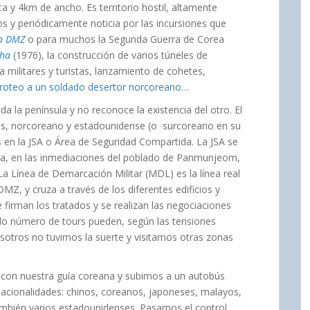
y 4km de ancho. Es territorio hostil, altamente
s y periódicamente noticia por las incursiones que
la DMZ
o para muchos la Segunda Guerra de Corea
cha
(1976), la construcción de varios túneles de
 militares y turistas, lanzamiento de cohetes,
tiroteo a un soldado desertor norcoreano
…
la península y no reconoce la existencia del otro. El
s, norcoreano y estadounidense (o surcoreano en su
s en la JSA o Área de Seguridad Compartida. La JSA se
sula, en las inmediaciones del poblado de Panmunjeom,
La Línea de Demarcación Militar (MDL) es la línea real
MZ, y cruza a través de los diferentes edificios y
e firman los tratados y se realizan las negociaciones
tado número de tours pueden, según las tensiones
osotros no tuvimos la suerte y visitamos otras zonas
 con nuestra guía coreana y subimos a un autobús
nacionalidades: chinos, coreanos, japoneses, malayos,
ambién varios estadounidenses. Pasamos el control