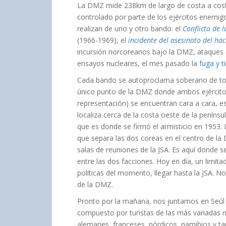
La DMZ mide 238km de largo de costa a costa 
controlado por parte de los ejércitos enemigo
realizan de uno y otro bando: el
Conflicto de 
(1966-1969), el
incidente del asesinato del ha
incursión norcoreanos bajo la DMZ, ataques a
ensayos nucleares, el mes pasado la
fuga y 
Cada bando se autoproclama soberano de toda 
único punto de la DMZ donde ambos ejército
representación) se encuentran cara a cara, e
localiza cerca de la costa oeste de la penín
que es donde se firmó el armisticio en 1953. 
que separa las dos coreas en el centro de la D
salas de reuniones de la JSA. Es aquí donde s
entre las dos facciones. Hoy en día, un limi
políticas del momento, llegar hasta la JSA. N
de la DMZ.
Pronto por la mañana, nos juntamos en Seúl
compuesto por turistas de las más variadas 
alemanes, franceses, nórdicos, namibios y t