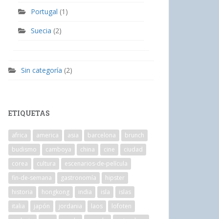
Portugal
(1)
Suecia
(2)
Sin categoría
(2)
ETIQUETAS
africa
america
asia
barcelona
brunch
budismo
camboya
china
cine
ciudad
corea
cultura
escenarios-de-película
fin-de-semana
gastronomía
hipster
historia
hongkong
india
isla
islas
italia
japón
jordania
laos
lofoten