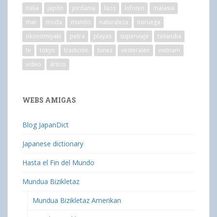
italia
japón
jordania
laos
lofoten
malasia
mar
moda
mundo
naturaleza
noruega
okonomiyaki
petra
playas
superviaje
tailandia
te
tokyo
tradición
túnez
vesteralen
vietnam
vídeo
ártico
WEBS AMIGAS
Blog JapanDict
Japanese dictionary
Hasta el Fin del Mundo
Mundua Bizikletaz
Mundua Bizikletaz Amerikan