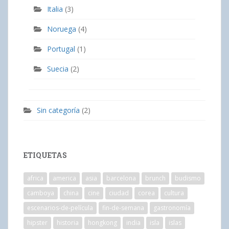
Italia
(3)
Noruega
(4)
Portugal
(1)
Suecia
(2)
Sin categoría
(2)
ETIQUETAS
africa
america
asia
barcelona
brunch
budismo
camboya
china
cine
ciudad
corea
cultura
escenarios-de-película
fin-de-semana
gastronomía
hipster
historia
hongkong
india
isla
islas