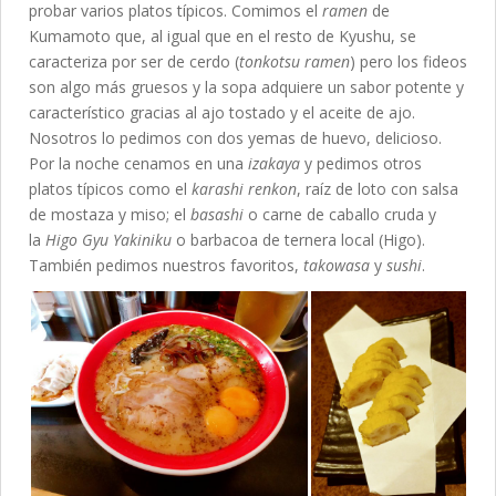
probar varios platos típicos. Comimos el
ramen
de
Kumamoto que, al igual que en el resto de Kyushu, se
caracteriza por ser de cerdo (
tonkotsu ramen
) pero los fideos
son algo más gruesos y la sopa adquiere un sabor potente y
característico gracias al ajo tostado y el aceite de ajo.
Nosotros lo pedimos con dos yemas de huevo, delicioso.
Por la noche cenamos en una
izakaya
y pedimos otros
platos típicos como el
karashi renkon
, raíz de loto con salsa
de mostaza y miso; el
basashi
o carne de caballo cruda y
la
Higo Gyu Yakiniku
o barbacoa de ternera local (Higo).
También pedimos nuestros favoritos,
takowasa
y
sushi
.