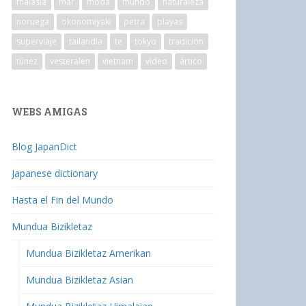
malasia
mar
moda
mundo
naturaleza
noruega
okonomiyaki
petra
playas
superviaje
tailandia
te
tokyo
tradición
túnez
vesteralen
vietnam
vídeo
ártico
WEBS AMIGAS
Blog JapanDict
Japanese dictionary
Hasta el Fin del Mundo
Mundua Bizikletaz
Mundua Bizikletaz Amerikan
Mundua Bizikletaz Asian