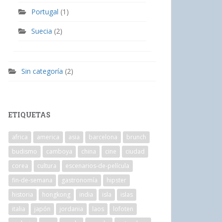
Portugal
(1)
Suecia
(2)
Sin categoría
(2)
ETIQUETAS
africa
america
asia
barcelona
brunch
budismo
camboya
china
cine
ciudad
corea
cultura
escenarios-de-película
fin-de-semana
gastronomía
hipster
historia
hongkong
india
isla
islas
italia
japón
jordania
laos
lofoten