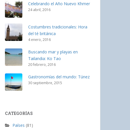
Celebrando el Año Nuevo Khmer
24 abril, 2016
Costumbres tradicionales: Hora
del té británica
4 enero, 2016
Buscando mar y playas en
Tailandia: Ko Tao
20 febrero, 2016
Gastronomías del mundo: Túnez
30 septiembre, 2015
CATEGORÍAS
Países
(81)